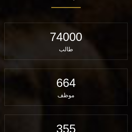
74000
طالب
664
موظف
355