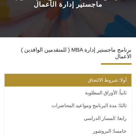
ماجستير إدارة الأعمال
الأقسام العلمية
البرامج الدراسية
المجلات العلمية
( للمتقدمين الوافدين ) MBA برنامج ماجستير إدارة
الأعمال
الخدمات
الاستدامة
أولا: شروط الالتحاق
ثانياً: الأوراق المطلوبة
الوافدين
ثالثا: مدة البرنامج ومواعيد المحاضرات
رابعا: المسار الدراسى
خامسا: البروشور