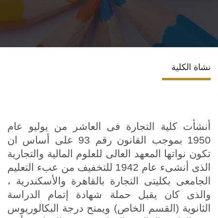
الأقسام العلمية
البرامج الدراسية
نشاة الكلية
المجلات العلمية
الخدمات
أنشأت كلية التجارة فى العاشر من يوليو عام
الاستدامة
1950 بموجب القانون رقم 93 على أساس ان
تكون نواتها المعهد العالى للعلوم المالية والتجارية
الوافدين
الذى أنشىء عام 1942 للتخفيف من عبء التعليم
الجامعى بكليتى التجارة بالقاهرة والأسكندرية ،
والذى كان يقبل حملة شهادة إتمام الدراسة
الثانوية (القسم الخاص) ويمنح درجة البكالوريوس