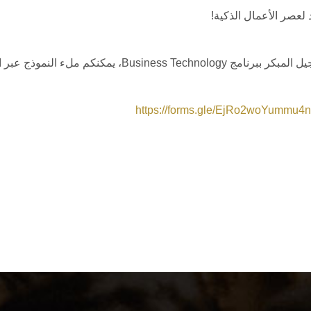
 لعصر الأعمال الذكية!
نامج Business Technology، يمكنكم ملء النموذج عبر الرابط التالي:
https://forms.gle/EjRo2woYummu