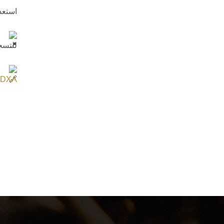
استعد
للتسجيل المبكر ببر
4nDXA