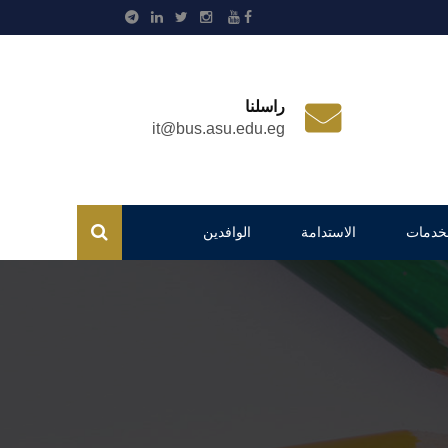
راسلنا
it@bus.asu.edu.eg
لخدمات
الاستدامة
الوافدين