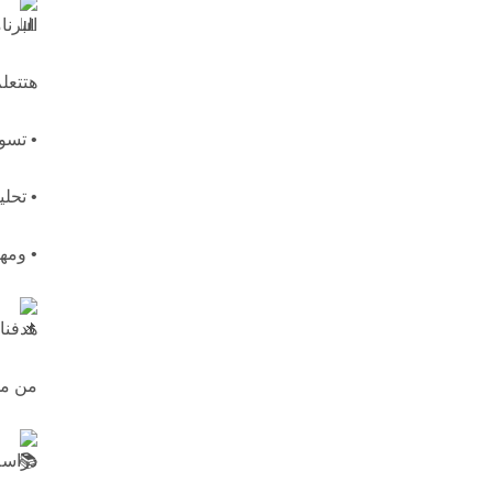
البرنا
هتتعلم
• تسو
• تحل
• ومه
هدفنا
من مح
دراسة