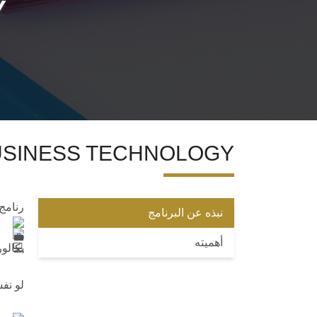
Y
USINESS TECHNOLOGY
رنامج ness Technology
نبذه عن البرنامج
أهميته
بكالو
لو نف