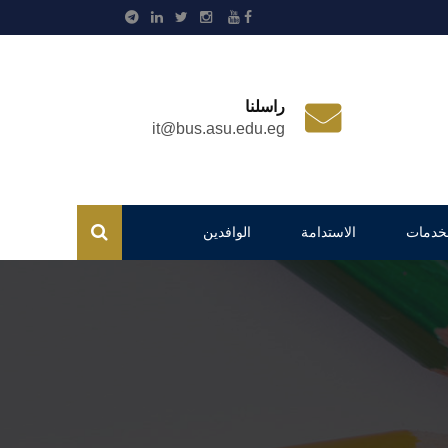
راسلنا
it@bus.asu.edu.eg
لخدمات
الاستدامة
الوافدين