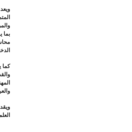
ويعد
المتم
والمر
بما ي
محاسب
الدخل رقم 91 لسنة 2005 و
كما 
والقد
المه
والعر
ويقدم
العلم