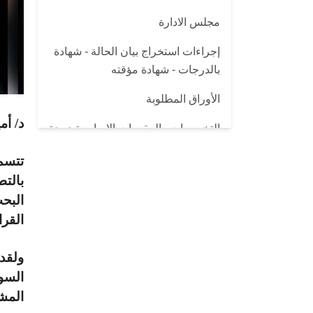
مجلس الادارة
إجراءات استخراج بيان الحالة - شهادة
بالدرجات - شهادة مؤقته
الأوراق المطلوبة
د/ أ
التخصصات والمقررات الاساسية درجة
الماجستير المهني في المحاسبة MPA
تتسم 
القواعد المالية
بالت
البح
البروشور
القرا
ولقد 
السو
المشك