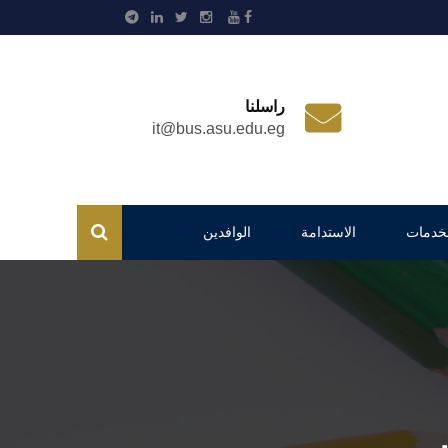
راسلنا
it@bus.asu.edu.eg
لخدمات
الاستدامة
الوافدين