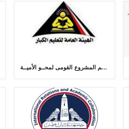
وحدة دعم المشروع القومى لمحــو الأميــة