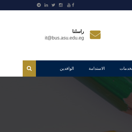
راسلنا
it@bus.asu.edu.eg
لخدمات
الاستدامة
الوافدين