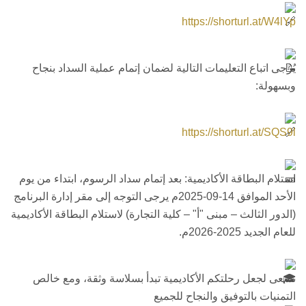
https://shorturl.at/W4lYp
يُرجى اتباع التعليمات التالية لضمان إتمام عملية السداد بنجاح
وبسهولة:
https://shorturl.at/SQS9l
استلام البطاقة الأكاديمية: بعد إتمام سداد الرسوم، ابتداء من يوم
الأحد الموافق 14-09-2025م يرجى التوجه إلى مقر إدارة البرنامج
(الدور الثالث – مبنى "أ" – كلية التجارة) لاستلام البطاقة الأكاديمية
للعام الجديد 2025-2026م.
نسعى لجعل رحلتكم الأكاديمية تبدأ بسلاسة وثقة، ومع خالص
التمنيات بالتوفيق والنجاح للجميع