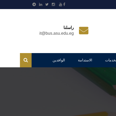
راسلنا
it@bus.asu.edu.eg
لخدمات
الاستدامة
الوافدين