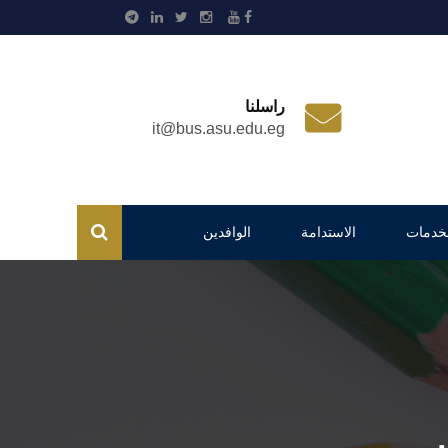
راسلنا
it@bus.asu.edu.eg
لخدمات
الاستدامة
الوافدين