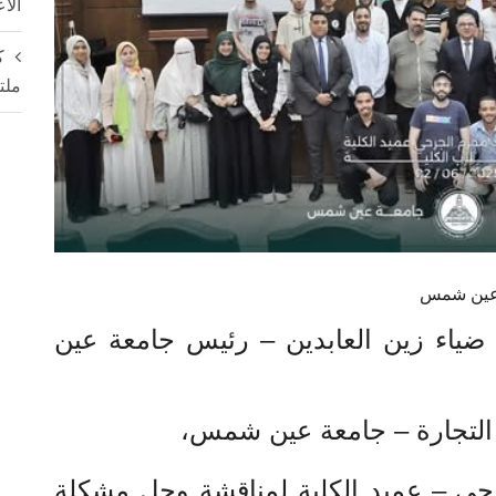
الأ
ك
ملت
ة عين شمس
 ضياء زين العابدين – رئيس جامعة عين
 التجارة – جامعة عين شمس،
ارحي – عميد الكلية لمناقشة وحل مشكلة