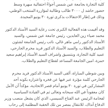
كلية التجارة بجامعة عين شمس أجواءً احتفالية مبهرة وسط
حضور حاشد ل ٣٠٠٠ طالب وطالبة لمؤازرة المنتخب الوطني،
وذلك في إطار الاحتفالات بذكرى ثورة ٣٠ يونيو المجيدة.
وقد أقيمت هذه الفعالية الكبرى تحت رعاية السيد الأستاذ الدكتور
محمد ضياء زين العابدين، رئيس جامعة عين شمس، والسيد
الأستاذ الدكتور رامي ماهر غالي، نائب رئيس الجامعة لشئون
التعليم والطلاب، والسيد الأستاذ الدكتور فريد محرم الجارحي،
عميد كلية التجارة، وبتنسيق واشراف السيد الأستاذ إبراهيم سعيد
حمزة، امين الجامعة المساعد لقطاع التعليم والطلاب،
​وبين شوطي المباراة، ألقى السيد الأستاذ الدكتور فريد محرم
الجارحي كلمة مؤثرة عبر فيها عن فخره واعتزازه بكونه أحد
المشاركين في ثورة ٣٠ يونيو أمام قصر الاتحادية، مؤكداً أن الأمل
كان معقوداً في الله سبحانه وتعالى ثم في القيادة السياسية
لفخامة الرئيس عبد الفتاح السيسي، الذي كان يشغل منصب وزير
الدفاع آنذاك، للانتقال بمصر من تلك الحقبة المظلمة إلى رحاب