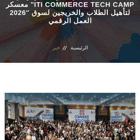
معسكر "ITI COMMERCE TECH CAMP
2026" لتأهيل الطلاب والخريجين لسوق
الأقسام العلمية
العمل الرقمي
البرامج الدراسية
المجلات العلمية
الرئيسية
خبر
الخدمات
الاستدامة
الوافدين