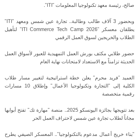
صالح، رئيسة معهد تكنولوجيا المعلومات "ITI".
وبحضور 3 آلاف طالب وطالبة.. تجارة عين شمس ومعهد "ITI"
يطلقان معسكر "ITI Commerce Tech Camp 2026" لتأهيل
الطلاب والخريجين لسوق العمل الرقمي
حضور طلابي مكثف بورش العمل التمهيدية للعبور لأسواق العمل
الحديثة تزامناً مع الاستعداد لامتحانات نهاية العام
العميد "فريد محرم" يعلن خطة استراتيجية لتغيير مسار طلاب
الكلية إلى "التجارة وتكنولوجيا الأعمال" وإطلاق 10 مسارات
رقمية متخصصة
بعد تتويجها بجائزة اليونسكو 2025.. منصة "مهارة تك" تفتح أبوابها
مجاناً لطلاب تجارة عين شمس لاحتراف العمل الحر
"بناء خريج أعمال مدعوم بالتكنولوجيا".. المعسكر الصيفي يطرح