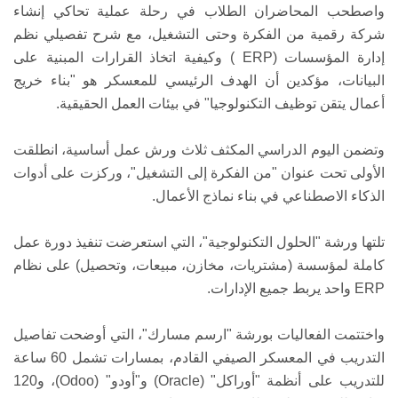
واصطحب المحاضران الطلاب في رحلة عملية تحاكي إنشاء
شركة رقمية من الفكرة وحتى التشغيل، مع شرح تفصيلي نظم
إدارة المؤسسات (ERP ) وكيفية اتخاذ القرارات المبنية على
البيانات، مؤكدين أن الهدف الرئيسي للمعسكر هو "بناء خريج
أعمال يتقن توظيف التكنولوجيا" في بيئات العمل الحقيقية.
وتضمن اليوم الدراسي المكثف ثلاث ورش عمل أساسية، انطلقت
الأولى تحت عنوان "من الفكرة إلى التشغيل"، وركزت على أدوات
الذكاء الاصطناعي في بناء نماذج الأعمال.
تلتها ورشة "الحلول التكنولوجية"، التي استعرضت تنفيذ دورة عمل
كاملة لمؤسسة (مشتريات، مخازن، مبيعات، وتحصيل) على نظام
ERP واحد يربط جميع الإدارات.
واختتمت الفعاليات بورشة "ارسم مسارك"، التي أوضحت تفاصيل
التدريب في المعسكر الصيفي القادم، بمسارات تشمل 60 ساعة
للتدريب على أنظمة "أوراكل" (Oracle) و"أودو" (Odoo)، و120