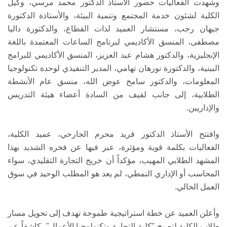
وشهدت الفعاليات حضور الأستاذ الدكتور محمد مرسي، وكيل
الكلية لشئون خدمة المجتمع وتنمية البيئة، والأستاذة الدكتورة
جيهان رجب، مستشار العميد لذات القطاع، والدكتورة داليا
مصطفى، المنسق الأكاديمي لبرنامج الساعات المعتمدة باللغة
الإنجليزية، والدكتور هشام عبد العزيز، المنسق الأكاديمي للبرامج
البينية، والدكتورة نورهان تهامي، المدير التنفيذي لوحدة تكنولوجيا
المعلومات، والدكتور سامح عوض الله، منسق عام الأنشطة
الطلابية، إلى جانب لفيف من السادة أعضاء هيئة التدريس
والإداريين.
وافتتح الأستاذ الدكتور فريد محرم الجارحي، عميد الكلية،
الفعاليات بكلمة قوية ومؤثرة، عبر فيها عن فخره الشديد بهذا
المشهد الطلابي المهيب، مؤكداً أن خريج التجارة التقليدي، سواء
المحاسب أو الإداري النمطي، لم يعد هو المطلب الوحيد في سوق
العمل الحالي.
وأعلن العميد عن خطة استراتيجية طموحة تهدف إلى تحويل مسار
طلاب الكلية لتصبح "كلية التجارة وتكنولوجيا الأعمال"، كاشفاً عن