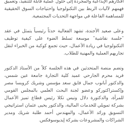
أفكارهم الإبداعية والمجردة إلى حلول عملية قابلة للتنفيذ، وتعميق
فهمهم لآليات الربط بين التكنولوجيا واحتياجات السوق الحقيقية
للمساهمة الفاعلة في مواجهة التحديات المجتمعية.
وعلى صعيد الأجندة، تشهد الفعالية حدثاً رئيسياً يتمثل في عقد
"جلسة نقاشية" موسعة تسلط الضوء على كيفية توظيف
التكنولوجيا في ريادة الأعمال، حيث تجمع كوكبة من الخبراء لنقل
تجاربهم العملية والمهنية للطلاب.
وتضم منصة المتحدثين في هذه الجلسة كلاً من الأستاذ الدكتور
فريد محرم الجارحي عميد كلية التجارة جامعة عين شمس،
والدكتور أبانوب جمال فايق سعد مؤسس وشريك كروبسا مصر
وإكستراكتوركو وعضو لجنة البحث العلمي بالمجلس القومي
للمرأة، والدكتورة دلال ونيس تكلا رئيس قطاع تميز الأعمال
بشركة تمويلي للخدمات المالية، والدكتور يحيى عثمان استراتيجي
التسويق ورائد الأعمال، والمهندس أحمد طلبة شريك ومدير
الشراكات والمشروعات بشركة إيديوسوفكس.