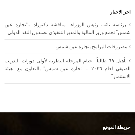
اخر الاخبار
برئاسة نائب رئيس الوزراء.. مناقشة دكتوراه بـ"تجارة عين
شمس" تجمع وزير المالية والمدير التنفيذي لصندوق النقد الدولي
مصروفات البرامج بتجارة عين شمس
تأهيل ٦٩ طالباً.. ختام المرحلة النظرية لأولى دورات التدريب
الصيفي لعام ٢٠٢٦ بـ "تجارة عين شمس" بالتعاون مع "هيئة
الاستثمار"
خريطة الموقع