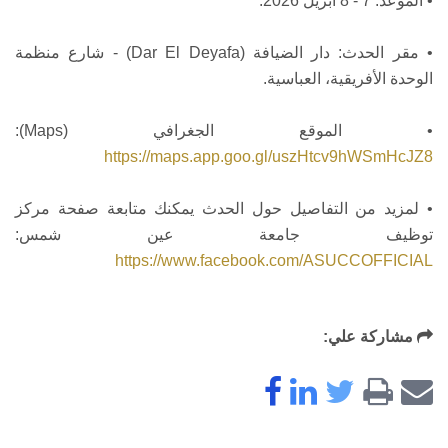
• الموعد: 7 - 8 أبريل 2026.
• مقر الحدث: دار الضيافة (Dar El Deyafa) - شارع منظمة
الوحدة الأفريقية، العباسية.
• الموقع الجغرافي (Maps):
https://maps.app.goo.gl/uszHtcv9hWSmHcJZ8
• لمزيد من التفاصيل حول الحدث يمكنك متابعة صفحة مركز
توظيف جامعة عين شمس:
https://www.facebook.com/ASUCCOFFICIAL
مشاركة علي: