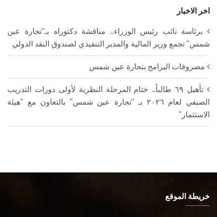
اخر الاخبار
برئاسة نائب رئيس الوزراء.. مناقشة دكتوراه بـ"تجارة عين
شمس" تجمع وزير المالية والمدير التنفيذي لصندوق النقد الدولي
مصروفات البرامج بتجارة عين شمس
تأهيل ٦٩ طالباً.. ختام المرحلة النظرية لأولى دورات التدريب
الصيفي لعام ٢٠٢٦ بـ "تجارة عين شمس" بالتعاون مع "هيئة
الاستثمار"
خريطة الموقع