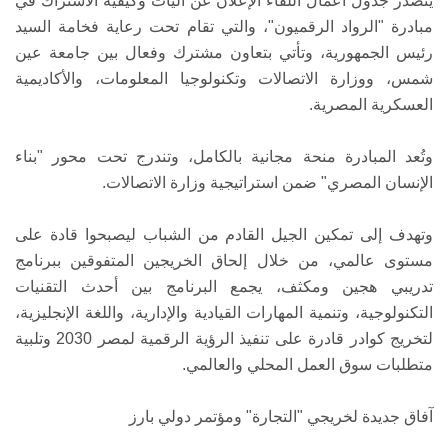
يتصدر جدول أعمال اللقاء الإعلان عن آليات وكيفية الاشتراك في
مبادرة "الرواد الرقميون"، والتي تقام تحت رعاية فخامة السيد
رئيس الجمهورية، وتأتي بتعاون مشترك وفعال بين جامعة عين
شمس، ووزارة الاتصالات وتكنولوجيا المعلومات، والأكاديمية
العسكرية المصرية.
وتُعد المبادرة منحة مجانية بالكامل، وتندرج تحت محور "بناء
الإنسان المصري" ضمن استراتيجية وزارة الاتصالات.
وتهدف إلى تمكين الجيل القادم من الشباب ليصبحوا قادة على
مستوى عالمي، من خلال إلحاق الخريجين المتفوقين ببرنامج
تدريبي هجين ومكثف، يجمع البرنامج بين أحدث التقنيات
التكنولوجية، وتنمية المهارات القيادية والإدارية، واللغة الإنجليزية،
لتخريج كوادر قادرة على تنفيذ الرؤية الرقمية لمصر 2030 وتلبية
متطلبات سوق العمل المحلي والعالمي.
آفاق جديدة لخريجي "التجارة" ومؤتمر دولي بارز