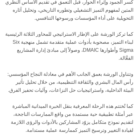
كسر الجمود وإثراء الحوار، قبل التعمق في تقديم الأساس النظري
المتين لمفهوم التميز التشغيلي وتطوره التاريخي، وتحليل آثاره
التحويلية على أداء المؤسسات ورسوخها التنافسي.
كما تركز الورشة على الإطار الاستراتيجي للمحاور الثلاثة الرئيسية
لبناء التميز، مصحوبة بأدوات عملية متقدمة تشمل منهجية Six
Sigma وأطوارها DMAIC، وصولاً إلى مبادئ إدارة المشاريع
الفعَّالة.
وتتناول الورشة بعمق الجانب الأهم في معادلة النجاح المؤسسي:
رأس المال البشري والثقافة التنظيمية، من خلال تحليل تأثير
البيئة الداخلية، واستراتيجيات حل النزاعات، وآليات تحفيز الفرق.
كما تُختتم هذه الرحلة المعرفية بنقل الخبرة الميدانية المباشرة
عبر أمثلة تطبيقية حية مستمدة من واقع الممارسات الناجحة،
لتقديم نموذج متكامل يزوّد المشاركين بالأدوات والرؤى اللازمة
لقيادة التغيير وترسيخ التميز كممارسة عملية مستدامة.