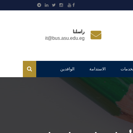
راسلنا
it@bus.asu.edu.eg
لخدمات
الاستدامة
الوافدين