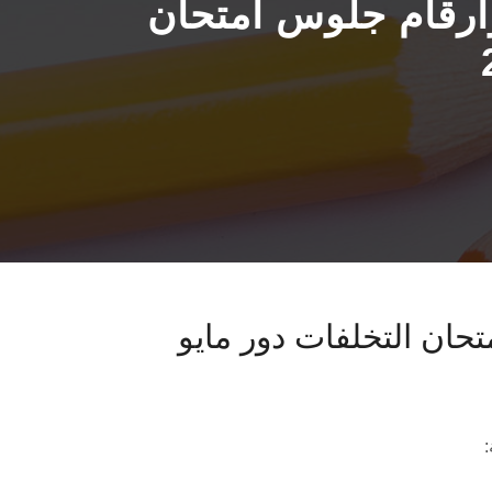
أرقام جلوس امتحان
حان التخلفات دور مايو