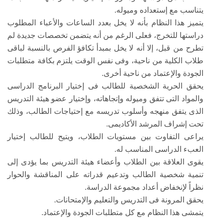
يتناسب مع إستعداده وميوله.
يتميز هذا النظام بأنه لا يخل بعدد الساعات والأعباء المطلوب
دراستها للتخرج، فعلى الرغم من أنه يتضمن تخصصات جديدة لم
تطرح من قبل، إلا أنه لا يخل بمبدأ تكافؤ الفرص بالنسبة لباقى
طلاب الكلية من ناحية، وفى نفس الوقت يلتزم بكافة متطلبات
الجودة والإعتماد من ناحية أخرى.
يحقق الحرية الشخصية للطالب فى إختيار البرنامج الدراسى
والمواد التى تتفق وميوله وإتجاهاته، وإختيار عضو هيئة التدريس
الذى يتفق منهجه وأسلوب تدريسه مع إحتياجات الطالب، وذلك
تحت إشراف المرشد الأكاديمى.
يراعى التفاوت بين مستويات الطلاب، ويتيح للطالب إختيار
العبء الدراسى المناسب له.
يقوى العلاقة بين الطلاب وأعضاء هيئة التدريس بما يؤدى إلى
تنمية شخصية الطالب وتدعيم قدراته على المناقشة والحوار
نظراً لإنخفاض أعداد مجموعة الدراسة.
يحقق المرونة فى التدريس والتعليم والإمتحانات.
يتمشى هذا النظام مع كل متطلبات الجودة والإعتماد.