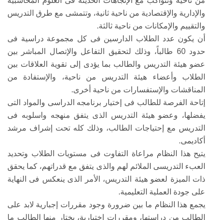
من ناحية وتتواكب مع الإتجاهات الحديثة فى العلوم المحاسبية
والإدارية والإقتصادية من ناحية ثانية، وتتمشى مع طرق التدريس
والتقييم والإمكانات من ناحية ثالثة.
أن يكون عدد الطلاب الدارسين فى كل مجموعة دراسية فى
حدود 60 طالباً، وذلك لتحقيق التفاعل والإتصال المباشر بين
عضو هيئة التدريس والطالب بما يؤدى إلى تقوية العلاقات بين
الطلاب وأعضاء هيئة التدريس من ناحية، والإستفادة من
المناقشات والإستفسارات من ناحية أخرى.
إتاحة الفرصة للطالب فى إختيار برنامجه الدراسى والمواد التى
يفضلها، وعضو هيئة التدريس الذى يتفق منهجه واسلوبه فى
التدريس مع إحتياجات الطالب، وذلك كله تحت إشراف مرشد
أكاديمى.
يتيح هذا النظام مراعاة التفاوت فى مستويات الطلاب وتحديد
العبء التدريسى الملائم لهم والذى يتفق مع قدراتهم، كما يحقق
ذات الميزة لعضو هيئة التدريس، الأمر الذى ينعكس فى النهاية
على جودة العملية التعليمية.
يجمع هذا النظام ما بين ضرورة وجود مقررات إجبارية لابد على
الطالب من دراستها، ومقررات إختيارية، يختار منها الطالب ما