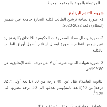
المرتبطة بالمهنة والمجتمع المحيط .
شروط التقدم للبرنامج
1- صورة بطاقة ترشيح الطالب لكلية التجارة جامعة عين شمس
(انتظام) دفعة 2022-2023.
2- صورة إيصال سداد المصروفات الحكومية للالتحاق بكلية تجارة
عين شمس انتظام + صورة ايصال استلام أصول أوراق الطالب
بالكلية.
3- صورة شهادة الثانوية شرط أن لا تقل درجة اللغة الإنجليزية عن
80% كالآتي:
الثانوية العامة:لا تقل عن 40 درجة من 50 (
E
لغة أولى )/ 32
درجة من 40(
E
لغة ثانية)ويتم تعديلها الى 50 درجة بضربها فى
1.25 ُُُُُُ.
الشهادة المعادلة و
IG
: لا تقل عن تقدير (
B
).