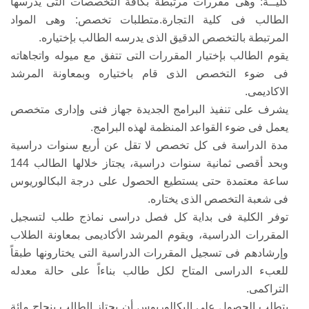
كليــة: وهى مقررات مرتبطة بكافة التخصصات التى يدرسها
الطالب فى كلية التجارة.متطلبات تخصص: وهى المواد
المرتبطة بالتخصص الدقيق الذى يدرسه الطالب بإختياره.
يقوم الطالب بإختيار المقررات التى تتفق مع ميوله واتجاهاته
فى ضوء التخصص الذى قام باختياره وبمعاونة المرشد
الاكاديمى.
يشرف على تنفيذ البرامج الجديدة جهاز فنى وإدارى متخصص
يعمل فى ضوء القواعد المنظمة لهذه البرامج.
مدة الدراسة فى كل تخصص لا تقل عن أربع سنوات دراسية
وبحد أقصى ثمانية سنوات دراسية، يجتاز خلالها الطالب 144
ساعة معتمدة حتى يستطيع الحصول على درجة البكالوريوس
فى شعبة التخصص الذى يختاره.
توفر الكلية فى بداية كل فصل دراسى نماذج طلب لتسجيل
المقررات الدراسية، ويقوم المرشد الأكاديمى بمعاونة الطلاب
وإرشادهم فى تسجيل المقررات الدراسية التى يختارونها طبقاً
للعبء الدراسى المتاح لكل طالب بناءاً على حالة معدله
التراكمى.
يتطلب الحصول على البكالوريوس أن يجتاز الطالب بنجاح مائة