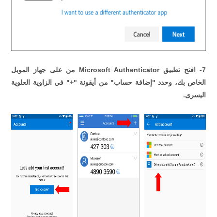
7- افتح تطبيق Microsoft Authenticator من على جهاز الموبل
الخاص بك، وحدد "إضافة حساب" من أيقونة "+" في الزاوية العلوية
اليسرى.