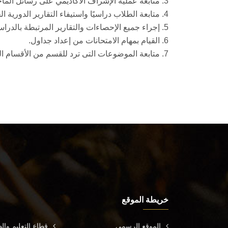
3. متابعة عملية الإشراف الأكاديمي على رسائل الماجستير والدكتوراه
4. متابعة الطلاب دراسيًا واستيفاء التقارير الدورية الخاصة بهم..
5. إجراء جميع الإحصاءات والتقارير المرتبطة بالدراسات العلي المهنية.
6. القيام بمهام الامتحانات من إعداد جداول.
7. متابعة الموضوعات التى ترد للقسم من الأقسام العلمية ومجلس الكلية وتنفيذ ما جاء بها.
خريطة الموقع
الموقع الرسمي
قطاع التعليم وال