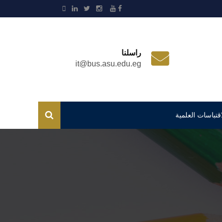
راسلنا
it@bus.asu.edu.eg
اقتباسات العلمية