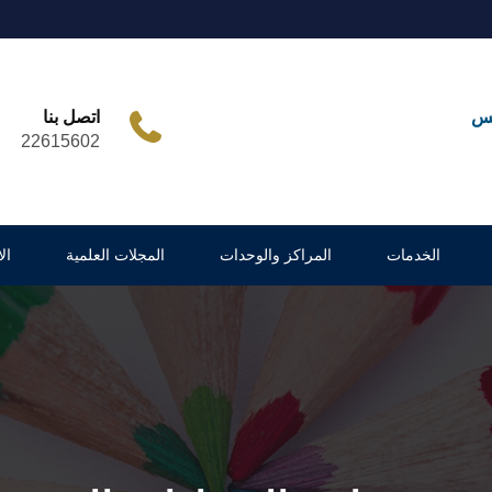
مس
اتصل بنا
22615602
الخدمات
المراكز والوحدات
المجلات العلمية
ال