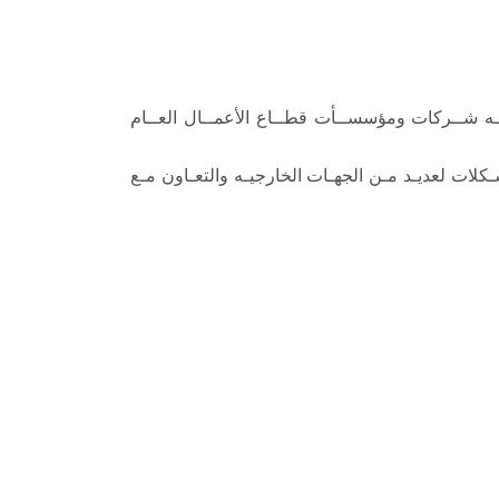
اجــه شــركات ومؤسســأت قطــاع الأعمــال العــام
كلات لعديـد مـن الجهـات الخارجيـه والتعـاون مـع