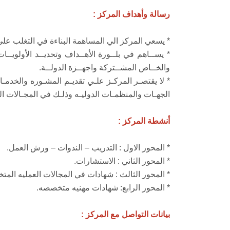
رسالة وأهداف المركز :
* يسعي المركز الي المساهمة البناءة في التغلب علي 
* يســاهم في بلــورة الأهــداف وتحديــد الأولويــ
والخــاص المشــتركة واجهــزة الدولــة.
* لا يقتصـر المركـز علـي تقديـم المشـوره والخدمـ
الجهـات والمنظمـات الدوليـه وذلـك في المجـالات الت
أنشطة المركز :
* المحور الاول : التدريب – الندوات – ورش العمل.
* المحور الثاني : الاستشارات.
* المحور الثالث : شهادات في المجالات العمليه الم
* المحور الرابع: شهادات مهنيه متخصصه.
بيانات التواصل مع المركز :