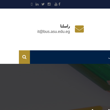
راسلنا
it@bus.asu.edu.eg
ل