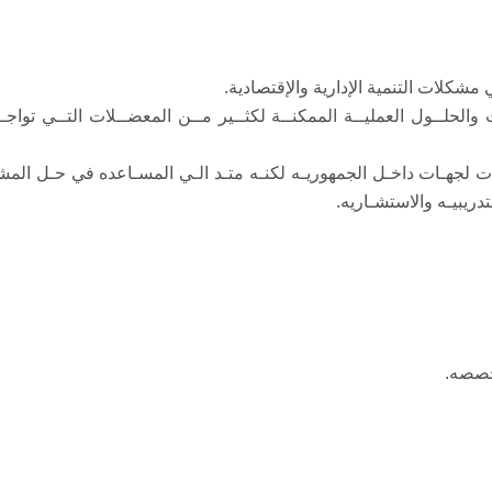
مشكلات التنمية الإدارية والإقتصادية.
ات والحلــول العمليــة الممكنــة لكثــير مــن المعضــلات التــي تو
ات لجهـات داخـل الجمهوريـه لكنـه متـد الـي المسـاعده في حـل المشـ
دريبيـه والاستشـاريه.
تخصصه.