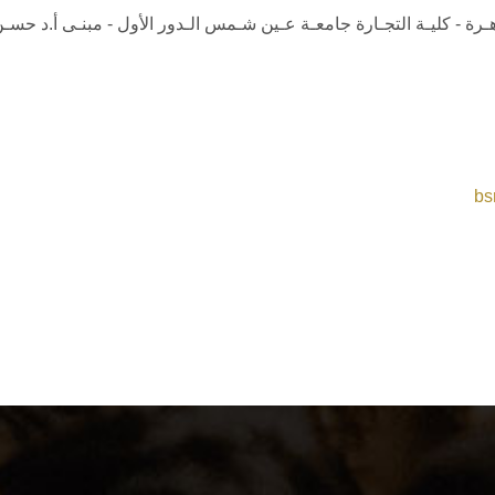
قاهـرة - كليـة التجـارة جامعـة عـين شـمس الـدور الأول - مبنـى أ.د حسـ
bs