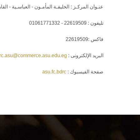
عنـوان المركـز : الخليفـة المأمـون - العباسـية - ال
تليفون : 22619509 - 01061771332
فاكس :22619509
البريد الإلكترونى :
rc.asu@commerce.asu.edu.eg
صفحة الفيسبوك :
asu.fc.bdrc