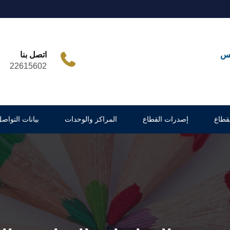
مس
اتصل بنا
22615602
لقطاع
إصدرات القطاع
المراكز والوحدات
بيانات التواص